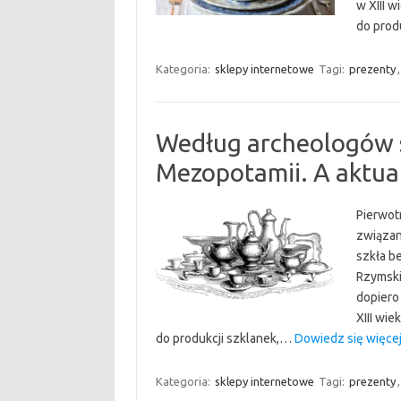
w XIII 
do prod
Kategoria:
sklepy internetowe
Tagi:
prezenty
Według archeologów s
Mezopotamii. A aktual
Pierwot
związan
szkła b
Rzymski
dopiero 
XIII wi
do produkcji szklanek,…
Dowiedz się więcej
Kategoria:
sklepy internetowe
Tagi:
prezenty