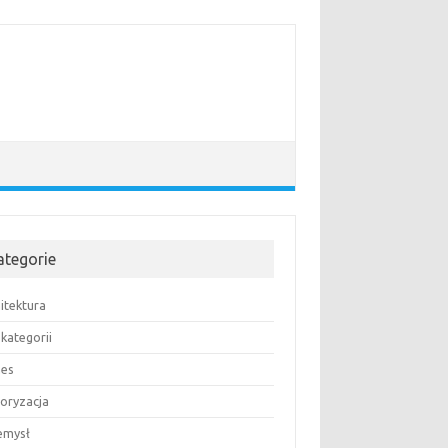
ategorie
itektura
kategorii
nes
oryzacja
emysł