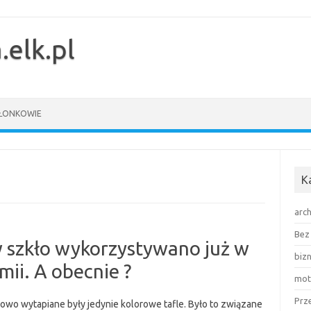
.elk.pl
ŁONKOWIE
K
arch
Bez 
 szkło wykorzystywano już w
biz
ii. A obecnie ?
mot
Prz
owo wytapiane były jedynie kolorowe tafle. Było to związane