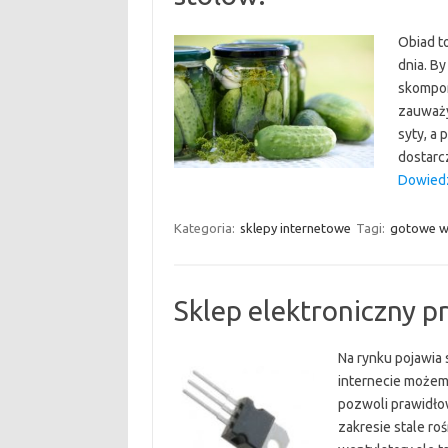
Obiad t
dnia. B
skompon
zauważy
syty, a 
dostarc
Dowiedz
Kategoria:
sklepy internetowe
Tagi:
gotowe w
Sklep elektroniczny pr
Na rynku pojawia 
internecie możem
pozwoli prawidło
zakresie stale r