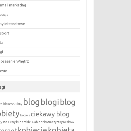
lama i marketing
eacja
epy internetowe
nsport
da
gi
osażenie Wnętrz
owie
agi
blog
blogi
blog
es
biznes ślubny
obiety
ciekawy blog
botoks
tysta
firmy kurierskie
Gabinet kosmetyczny Kraków
kobieta
kobiecie
ternet