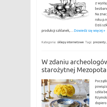
z wystę
bezbarw
Na znac
roku p.n
Dziś sz
produkcji szklanek,…
Dowiedz się więcej »
Kategoria:
sklepy internetowe
Tagi:
prezenty
W zdaniu archeologów
starożytnej Mezopotam
Początk
powiąza
szkła b
Rzymski
dopiero 