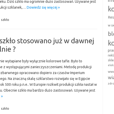
wieku. Dziś szkło ma ogromnie dużo zastosowań. Używane jest
k
ukcji szklanek,…
Dowiedz się więcej »
Res
,
szkło
w si
b
zkło stosowano już w dawnej
k
nie ?
pr
rek
skl
nie wytapiane były wyłącznie kolorowe tafle. Było to
elek
e z występującymi zanieczyszczeniami. Metodę produkcji
ww
ezbarwnego opracowano dopiero za czasów Imperium
wi
ego. Na znaczną skalę szklarstwo rozwijało się w Egipcie
zdro
ok 500 roku p.n.e.. W Europie rozkwit produkcji szkła nastał w
eku. Obecnie szkło ma bardzo dużo zastosowań. Używane jest
 »
,
szkło