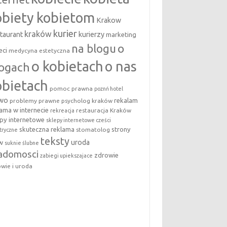
obiety kobietom
Krakow
kurier
kraków
taurant
kurierzy
marketing
na blogu
o
eci
medycyna estetyczna
o kobietach
o nas
logach
obietach
pomoc prawna
poznń hotel
awo
rekalam
problemy prawne
psycholog kraków
lama w internecie
restauracja Kraków
rekreacja
epy internetowe
sklepy internetowe cześci
skuteczna reklama
strony
stomatolog
tryczne
teksty
uroda
w
suknie ślubne
adomosci
zdrowie
zabiegi upiekszajace
wie i uroda