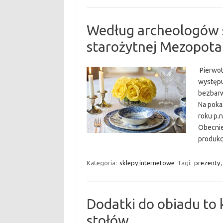
Według archeologów 
starożytnej Mezopotam
Pierwot
występu
bezbarw
Na poka
roku p.n
Obecnie
produkc
Kategoria:
sklepy internetowe
Tagi:
prezenty
Dodatki do obiadu to 
stołów.