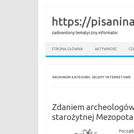
Przejdź
do
treści
https://pisanina
zadowolony tematyczny informator
STRONA GŁÓWNA
AKTYWNOŚĆ
CZ
ARCHIWUM KATEGORII:
SKLEPY INTERNETOWE
Zdaniem archeologów
starożytnej Mezopotam
Początk