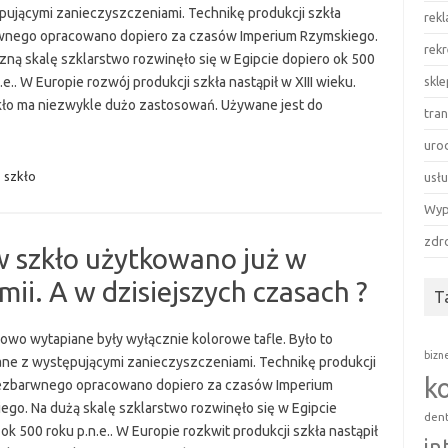
pującymi zanieczyszczeniami. Technikę produkcji szkła
rek
nego opracowano dopiero za czasów Imperium Rzymskiego.
rekr
zną skalę szklarstwo rozwinęło się w Egipcie dopiero ok 500
.e.. W Europie rozwój produkcji szkła nastąpił w XIII wieku.
skl
kło ma niezwykle dużo zastosowań. Używane jest do
tra
uro
,
szkło
usłu
Wyp
zdr
 szkło użytkowano już w
ii. A w dzisiejszych czasach ?
T
owo wytapiane były wyłącznie kolorowe tafle. Było to
bizn
ne z występującymi zanieczyszczeniami. Technikę produkcji
k
ezbarwnego opracowano dopiero za czasów Imperium
ego. Na dużą skalę szklarstwo rozwinęło się w Egipcie
den
ok 500 roku p.n.e.. W Europie rozkwit produkcji szkła nastąpił
in