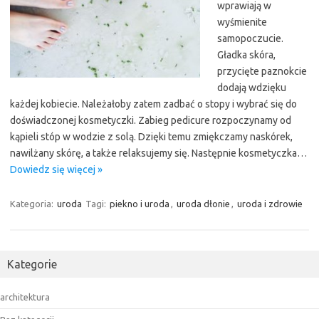
wprawiają w
wyśmienite
samopoczucie.
Gładka skóra,
przycięte paznokcie
dodają wdzięku
każdej kobiecie. Należałoby zatem zadbać o stopy i wybrać się do
doświadczonej kosmetyczki. Zabieg pedicure rozpoczynamy od
kąpieli stóp w wodzie z solą. Dzięki temu zmiękczamy naskórek,
nawilżany skórę, a także relaksujemy się. Następnie kosmetyczka…
Dowiedz się więcej »
Kategoria:
uroda
Tagi:
piekno i uroda
,
uroda dłonie
,
uroda i zdrowie
Kategorie
architektura