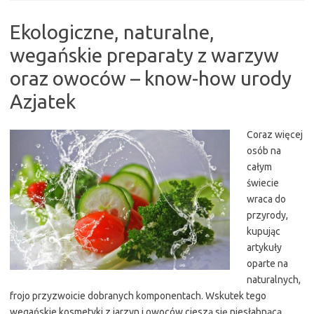
Ekologiczne, naturalne,
wegańskie preparaty z warzyw
oraz owoców – know-how urody
Azjatek
Coraz więcej
osób na
całym
świecie
wraca do
przyrody,
kupując
artykuły
oparte na
naturalnych,
frojo przyzwoicie dobranych komponentach. Wskutek tego
wegańskie kosmetyki z jarzyn i owoców cieszą się niesłabnącą