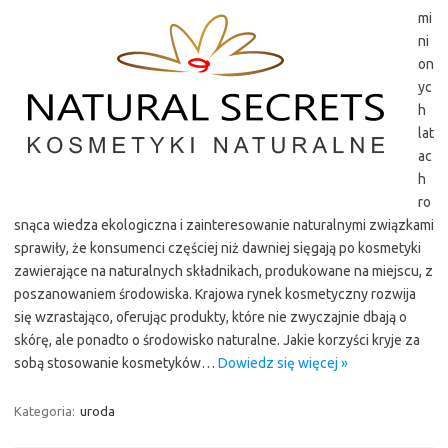
mi
ni
on
yc
h
lat
ac
h
ro
snąca wiedza ekologiczna i zainteresowanie naturalnymi związkami
sprawiły, że konsumenci częściej niż dawniej sięgają po kosmetyki
zawierające na naturalnych składnikach, produkowane na miejscu, z
poszanowaniem środowiska. Krajowa rynek kosmetyczny rozwija
się wzrastająco, oferując produkty, które nie zwyczajnie dbają o
skórę, ale ponadto o środowisko naturalne. Jakie korzyści kryje za
sobą stosowanie kosmetyków…
Dowiedz się więcej »
Kategoria:
uroda