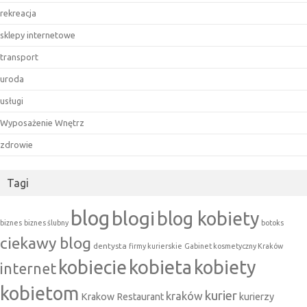
rekreacja
sklepy internetowe
transport
uroda
usługi
Wyposażenie Wnętrz
zdrowie
Tagi
blog
blogi
blog kobiety
biznes
biznes ślubny
botoks
ciekawy blog
dentysta
firmy kurierskie
Gabinet kosmetyczny Kraków
kobieta
kobiecie
kobiety
internet
kobietom
kurier
kraków
Krakow Restaurant
kurierzy