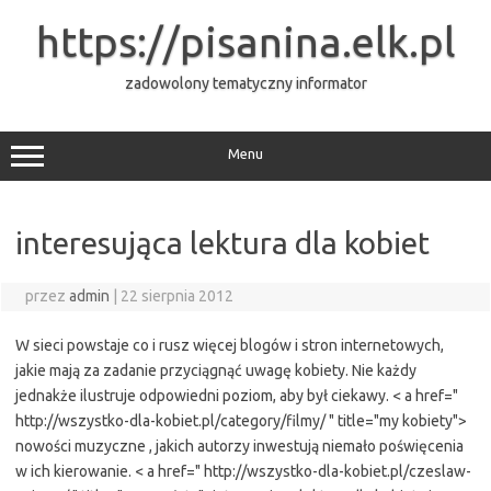
Przejdź
do
https://pisanina.elk.pl
treści
zadowolony tematyczny informator
Menu
interesująca lektura dla kobiet
przez
admin
|
22 sierpnia 2012
W sieci powstaje co i rusz więcej blogów i stron internetowych,
jakie mają za zadanie przyciągnąć uwagę kobiety. Nie każdy
jednakże ilustruje odpowiedni poziom, aby był ciekawy. < a href="
http://wszystko-dla-kobiet.pl/category/filmy/ " title="my kobiety">
nowości muzyczne , jakich autorzy inwestują niemało poświęcenia
w ich kierowanie. < a href=" http://wszystko-dla-kobiet.pl/czeslaw-