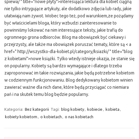
spiewa/ " title="nowe płyty">interesująca lektura dla kobiet ciągną
nie tylko intrygujące artykuły, ale dodatkowo zdjęcia lub rady, jakie
ułatwiają nam żywot. Wobec tego też, pod warunkiem,ze pożądamy
być właścicielami bloga, który wzbudzi zainteresowanie to
powinniśmy lokować na nim interesujące teksty, jakie trafią do
ogromnego grona odbiorców. Blog ma obowiązek być ciekawy i
przejrzysty, ale także ma obowiązek poruszać tematy, które są < a
href=" http://wszystko-dla-kobiet.pl/category/ksiazki/ " title="blog
z kobietami">nowe książki. Tylko wtedy istnieje okazja, że stanie się
on popularny. Kobiety są bardzo wymagające i dlatego trzeba
zaproponować im takie rozwiązania, jakie będą potrzebne kobietom
w codziennym funkcjonowaniu. Blog dedykowany kobietom winien
zawierać ważne dla nich dane, które będą przyciągać co niemiara
pań i na skutek temu blog będzie popularny.
Kategoria:
Bez kategorii
Tagi:
blog kobiety
,
kobiecie
,
kobieta
,
kobiety kobietom
,
o kobietach
,
o nas kobietach