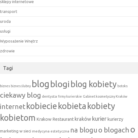
sklepy internetowe
transport
uroda
usługi
Wyposażenie Wnętrz
zdrowie
Tagi
blog
blogi
blog kobiety
biznes
biznes ślubny
botoks
ciekawy blog
dentysta
firmy kurierskie
Gabinet kosmetyczny Kraków
kobieta
kobiecie
kobiety
internet
kobietom
kurier
kraków
Krakow Restaurant
kurierzy
o
na blogu
o blogach
marketing w sieci
medycyna estetyczna