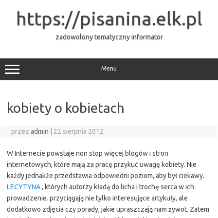
Przejdź
do
https://pisanina.elk.pl
treści
zadowolony tematyczny informator
Menu
kobiety o kobietach
przez
admin
|
22 sierpnia 2012
W Internecie powstaje non stop więcej blogów i stron
internetowych, które mają za pracę przykuć uwagę kobiety. Nie
każdy jednakże przedstawia odpowiedni poziom, aby był ciekawy.
LECYTYNA
, których autorzy kładą do licha i trochę serca w ich
prowadzenie.
przyciągają nie tylko interesujące artykuły, ale
dodatkowo zdjęcia czy porady, jakie upraszczają nam żywot. Zatem