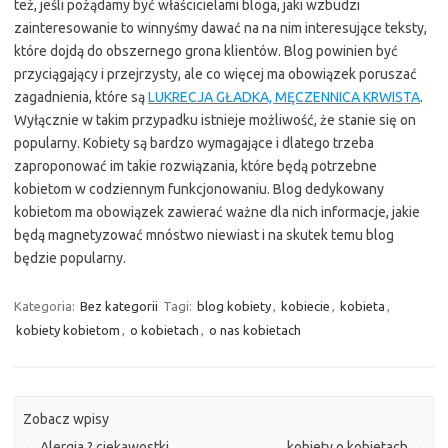
też, jeśli pożądamy być właścicielami bloga, jaki wzbudzi
zainteresowanie to winnyśmy dawać na na nim interesujące teksty,
które dojdą do obszernego grona klientów. Blog powinien być
przyciągający i przejrzysty, ale co więcej ma obowiązek poruszać
zagadnienia, które są
LUKRECJA GŁADKA, MĘCZENNICA KRWISTA
.
Wyłącznie w takim przypadku istnieje możliwość, że stanie się on
popularny. Kobiety są bardzo wymagające i dlatego trzeba
zaproponować im takie rozwiązania, które będą potrzebne
kobietom w codziennym funkcjonowaniu. Blog dedykowany
kobietom ma obowiązek zawierać ważne dla nich informacje, jakie
będą magnetyzować mnóstwo niewiast i na skutek temu blog
będzie popularny.
Kategoria:
Bez kategorii
Tagi:
blog kobiety
,
kobiecie
,
kobieta
,
kobiety kobietom
,
o kobietach
,
o nas kobietach
Zobacz wpisy
←
Alergia ? ciekawostki
kobiety o kobietach
→