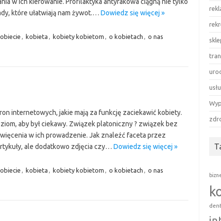
nia w ich kierowanie. Profilaktyka antyrakowa ciągną nie tylko
rek
rady, które ułatwiają nam żywot.…
Dowiedz się więcej »
rekr
obiecie
,
kobieta
,
kobiety kobietom
,
o kobietach
,
o nas
skl
tra
uro
usłu
Wyp
tron internetowych, jakie mają za funkcję zaciekawić kobiety.
zdr
oziom, aby był ciekawy. Związek platoniczny ? związek bez
oświęcenia w ich prowadzenie. Jak znaleźć faceta przez
T
 artykuły, ale dodatkowo zdjęcia czy…
Dowiedz się więcej »
obiecie
,
kobieta
,
kobiety kobietom
,
o kobietach
,
o nas
bizn
k
den
in