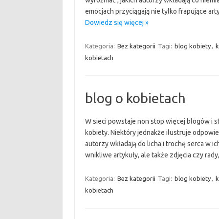
wyróżniać , jakich autorzy wkładają co niem
emocjach przyciągają nie tylko frapujące ar
Dowiedz się więcej »
Kategoria:
Bez kategorii
Tagi:
blog kobiety
,
k
kobietach
blog o kobietach
W sieci powstaje non stop więcej blogów i s
kobiety. Niektóry jednakże ilustruje odpowie
autorzy wkładają do licha i trochę serca w 
wnikliwe artykuły, ale także zdjęcia czy ra
Kategoria:
Bez kategorii
Tagi:
blog kobiety
,
k
kobietach