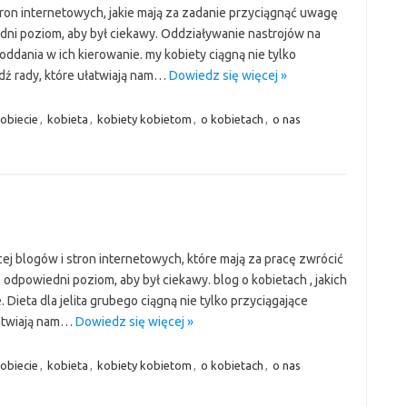
stron internetowych, jakie mają za zadanie przyciągnąć uwagę
edni poziom, aby był ciekawy. Oddziaływanie nastrojów na
 oddania w ich kierowanie. my kobiety ciągną nie tylko
ądź rady, które ułatwiają nam…
Dowiedz się więcej »
obiecie
,
kobieta
,
kobiety kobietom
,
o kobietach
,
o nas
ej blogów i stron internetowych, które mają za pracę zwrócić
odpowiedni poziom, aby był ciekawy. blog o kobietach , jakich
 Dieta dla jelita grubego ciągną nie tylko przyciągające
ułatwiają nam…
Dowiedz się więcej »
obiecie
,
kobieta
,
kobiety kobietom
,
o kobietach
,
o nas