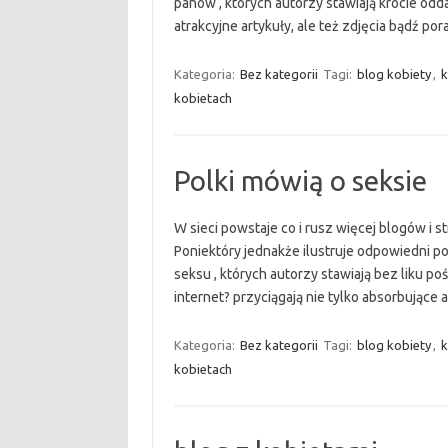
panów , których autorzy stawiają krocie odda
atrakcyjne artykuły, ale też zdjęcia bądź po
Kategoria:
Bez kategorii
Tagi:
blog kobiety
,
k
kobietach
Polki mówią o seksie
W sieci powstaje co i rusz więcej blogów i s
Poniektóry jednakże ilustruje odpowiedni p
seksu , których autorzy stawiają bez liku p
internet? przyciągają nie tylko absorbujące
Kategoria:
Bez kategorii
Tagi:
blog kobiety
,
k
kobietach