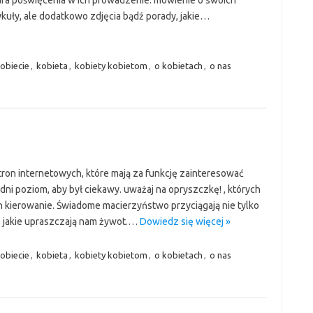
iara poświęcenia w ich prowadzenie. mówienie o swoich
tykuły, ale dodatkowo zdjęcia bądź porady, jakie…
obiecie
,
kobieta
,
kobiety kobietom
,
o kobietach
,
o nas
tron internetowych, które mają za funkcję zainteresować
dni poziom, aby był ciekawy. uważaj na opryszczkę! , których
ich kierowanie. Świadome macierzyństwo przyciągają nie tylko
dy, jakie upraszczają nam żywot.…
Dowiedz się więcej »
obiecie
,
kobieta
,
kobiety kobietom
,
o kobietach
,
o nas