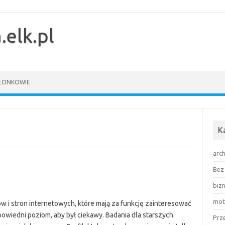
.elk.pl
ŁONKOWIE
K
arch
Bez 
biz
mot
ów i stron internetowych, które mają za funkcję zainteresować
powiedni poziom, aby był ciekawy. Badania dla starszych
Prz