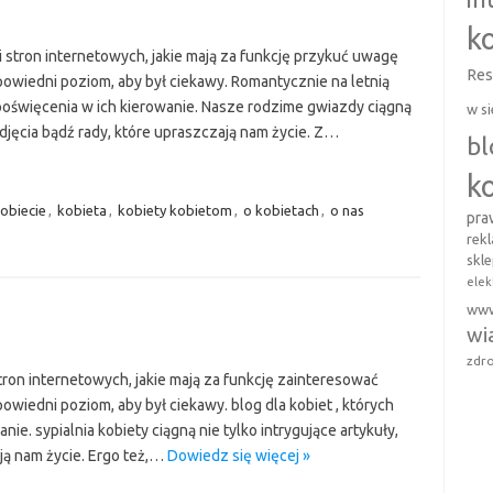
k
 stron internetowych, jakie mają za funkcję przykuć uwagę
Res
powiedni poziom, aby był ciekawy. Romantycznie na letnią
 poświęcenia w ich kierowanie. Nasze rodzime gwiazdy ciągną
w si
zdjęcia bądź rady, które upraszczają nam życie. Z…
b
k
obiecie
,
kobieta
,
kobiety kobietom
,
o kobietach
,
o nas
pr
rek
skl
elek
ww
wi
zdro
tron internetowych, jakie mają za funkcję zainteresować
owiedni poziom, aby był ciekawy. blog dla kobiet , których
nie. sypialnia kobiety ciągną nie tylko intrygujące artykuły,
ają nam życie. Ergo też,…
Dowiedz się więcej »