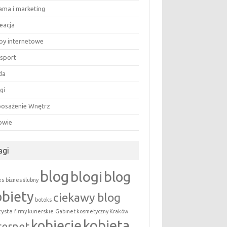
lama i marketing
eacja
epy internetowe
nsport
da
gi
osażenie Wnętrz
owie
agi
blog
blogi
blog
es
biznes ślubny
obiety
ciekawy blog
botoks
tysta
firmy kurierskie
Gabinet kosmetyczny Kraków
kobieta
kobiecie
ternet