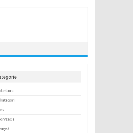
ategorie
itektura
kategorii
nes
oryzacja
emysł