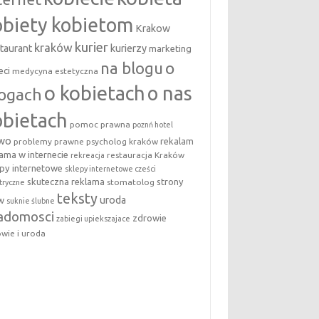
obiety kobietom
Krakow
kurier
kraków
taurant
kurierzy
marketing
na blogu
o
eci
medycyna estetyczna
o kobietach
o nas
logach
obietach
pomoc prawna
poznń hotel
awo
rekalam
problemy prawne
psycholog kraków
lama w internecie
restauracja Kraków
rekreacja
epy internetowe
sklepy internetowe cześci
skuteczna reklama
strony
stomatolog
tryczne
teksty
uroda
w
suknie ślubne
adomosci
zdrowie
zabiegi upiekszajace
wie i uroda