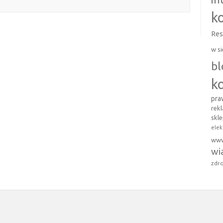
k
Res
w si
b
k
pr
rek
skl
elek
ww
wi
zdro