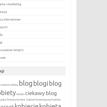
lama i marketing
eacja
epy internetowe
nsport
da
gi
osażenie Wnętrz
owie
agi
blog
blogi
blog
es
biznes ślubny
obiety
ciekawy blog
botoks
tysta
firmy kurierskie
Gabinet kosmetyczny Kraków
kobieta
kobiecie
ternet