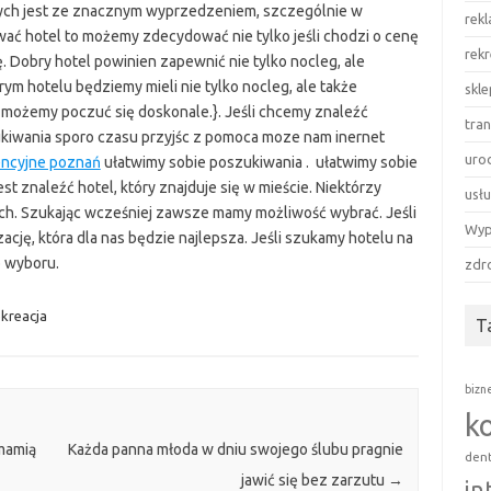
ych jest ze znacznym wyprzedzeniem, szczególnie w
rek
ać hotel to możemy zdecydować nie tylko jeśli chodzi o cenę
rekr
cję. Dobry hotel powinien zapewnić nie tylko nocleg, ale
ym hotelu będziemy mieli nie tylko nocleg, ale także
skl
możemy poczuć się doskonale.}. Jeśli chcemy znaleźć
tra
ukiwania sporo czasu przyjśc z pomoca moze nam inernet
uro
encyjne poznań
ułatwimy sobie poszukiwania . ułatwimy sobie
st znaleźć hotel, który znajduje się w mieście. Niektórzy
usłu
ch. Szukając wcześniej zawsze mamy możliwość wybrać. Jeśli
Wyp
ację, która dla nas będzie najlepsza. Jeśli szukamy hotelu na
o wyboru.
zdr
ekreacja
T
bizn
k
mamią
Każda panna młoda w dniu swojego ślubu pragnie
den
jawić się bez zarzutu
→
in