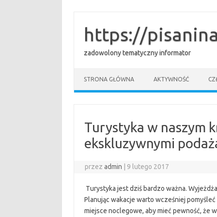
Przejdź
do
treści
https://pisanina
zadowolony tematyczny informator
STRONA GŁÓWNA
AKTYWNOŚĆ
CZ
Turystyka w naszym kr
ekskluzywnymi podaża
przez
admin
|
9 lutego 2017
Turystyka jest dziś bardzo ważna. Wyjeżdża
Planując wakacje warto wcześniej pomyśle
miejsce noclegowe, aby mieć pewność, że w