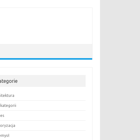
ategorie
itektura
kategorii
nes
oryzacja
emysł