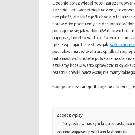
Obecnie coraz więcej hoteli zarezerwowan
sezonie. Jeśli wcześniej będziemy rezerwow
czy jakość, ale także jeśli chodzi o lokaliza
sprawić, że poczujemy się doskonale|W dobr
poczujemy się jak w domu|W dobrym hotelu 
najlepszy hotel to warto poświęcić na posz
gdzie wpisujac takie słówa jak:
salka konfer
poszukiwania . W wielu przypadkach lepiej je
natomiast wolą hotele położone na obrzeża
szukamy hotelu warto sprawdzić taką lokaliz
ostatnią chwilę najczęściej nie mamy takieg
Kategoria:
Bez kategorii
Tagi:
poznń hotel
,
r
Zobacz wpisy
←
Turystyka w naszym kraju nieustająco 
zdumiewającymi podażami last minute