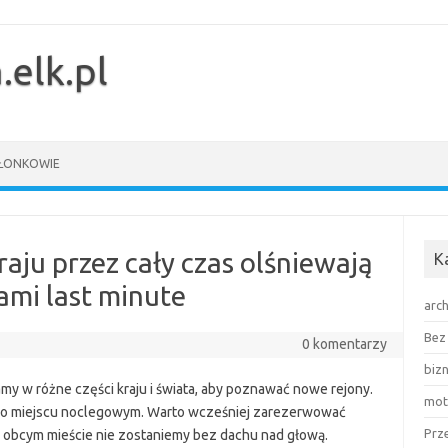
.elk.pl
ŁONKOWIE
aju przez cały czas olśniewają
K
mi last minute
arch
Bez 
0 komentarzy
biz
my w różne części kraju i świata, aby poznawać nowe rejony.
mot
ć o miejscu noclegowym. Warto wcześniej zarezerwować
Prz
 obcym mieście nie zostaniemy bez dachu nad głową.