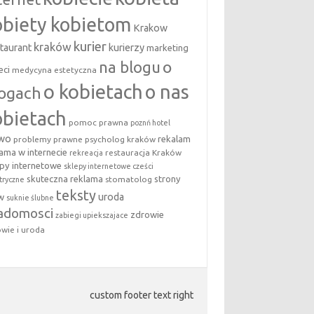
obiety kobietom
Krakow
kurier
kraków
taurant
kurierzy
marketing
na blogu
o
eci
medycyna estetyczna
o kobietach
o nas
logach
obietach
pomoc prawna
poznń hotel
awo
rekalam
problemy prawne
psycholog kraków
lama w internecie
restauracja Kraków
rekreacja
epy internetowe
sklepy internetowe cześci
skuteczna reklama
strony
stomatolog
tryczne
teksty
uroda
w
suknie ślubne
adomosci
zdrowie
zabiegi upiekszajace
wie i uroda
custom footer text right