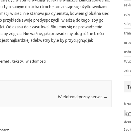
eby być w stanie wyciągnąć jak największe zainteresowanie.
rek
 i tym samym do licha i trochę ludzi staje się użytkownikami
acji w sieci nie stanowi już dylematu, bowiem globalna sieć
rekr
sób przykłada swoje predyspozycji i wiedzę do tego, aby go
skl
ci. Od czasu do czasu kwalifikujemy się na prowadzenie
tra
my zdjęcia. Nie ważne, jaki prowadzimy blog różne treści
 jest najbardziej adekwatny byle by przyciągnąć jak
uro
usłu
ternet
,
teksty
,
wiadomosci
Wyp
zdr
T
Wielotematyczny serwis
→
bizn
k
den
in
ntarz.