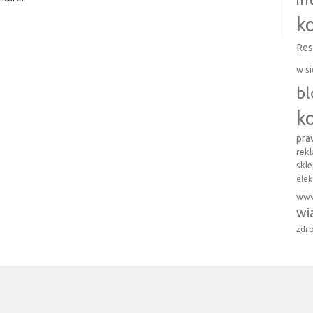
k
Res
w si
b
k
pr
rek
skl
elek
ww
wi
zdro