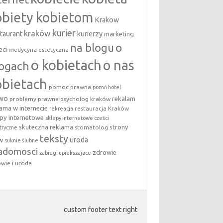
obiety kobietom
Krakow
kurier
kraków
taurant
kurierzy
marketing
na blogu
o
eci
medycyna estetyczna
o kobietach
o nas
logach
obietach
pomoc prawna
poznń hotel
awo
rekalam
problemy prawne
psycholog kraków
lama w internecie
restauracja Kraków
rekreacja
epy internetowe
sklepy internetowe cześci
skuteczna reklama
strony
stomatolog
tryczne
teksty
uroda
w
suknie ślubne
adomosci
zdrowie
zabiegi upiekszajace
wie i uroda
custom footer text right