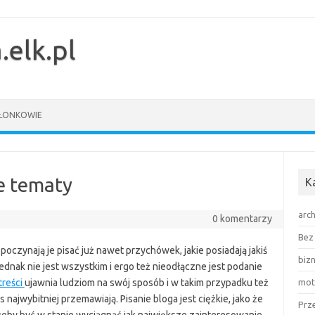
.elk.pl
ŁONKOWIE
e tematy
K
arch
0 komentarzy
Bez 
poczynają je pisać już nawet przychówek, jakie posiadają jakiś
biz
 jednak nie jest wszystkim i ergo też nieodłączne jest podanie
treści
ujawnia ludziom na swój sposób i w takim przypadku też
mot
najwybitniej przemawiają. Pisanie bloga jest ciężkie, jako że
Prz