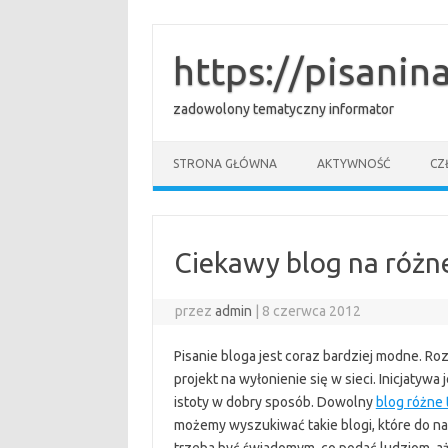
Przejdź
do
treści
https://pisanina
zadowolony tematyczny informator
STRONA GŁÓWNA
AKTYWNOŚĆ
CZ
Ciekawy blog na różn
przez
admin
|
8 czerwca 2012
Pisanie bloga jest coraz bardziej modne. Roz
projekt na wyłonienie się w sieci. Inicjatywa
istoty w dobry sposób. Dowolny
blog różne 
możemy wyszukiwać takie blogi, które do nas 