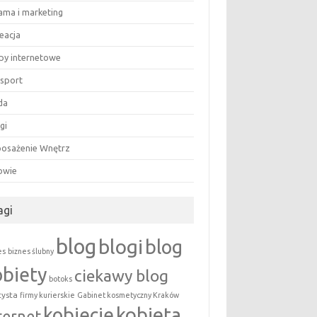
lama i marketing
eacja
epy internetowe
nsport
da
gi
osażenie Wnętrz
owie
agi
blog
blogi
blog
es
biznes ślubny
obiety
ciekawy blog
botoks
tysta
firmy kurierskie
Gabinet kosmetyczny Kraków
kobieta
kobiecie
ternet