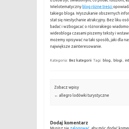
trzeba być świadomym, co podać ludziom, aż
Wielotematyczny
blog różne treści
opowiada
takiego bloga. Wyszukanie obszernych inform
stał się niesłychanie atrakcyjny. Bez liku o
badać i wzbogacać o różnorakiego wiadomoś
wideobloga czasami piszemy teksty i wstawia
możemy opisywać na taki sposób, jaki dla nas
największe zainteresowanie.
Kategoria:
Bez kategorii
Tagi:
blog
,
blogi
,
in
Zobacz wpisy
←
allegro lodówki turystyczne
Dodaj komentarz
Musisz się
zalogować
, aby móc dodać kome