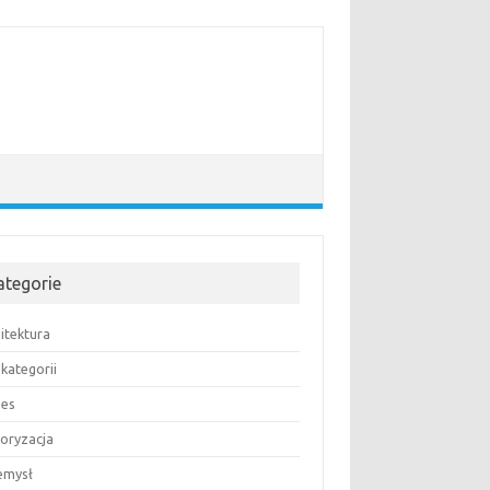
ategorie
itektura
kategorii
nes
oryzacja
emysł