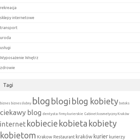
rekreacja
sklepy internetowe
transport
uroda
usługi
Wyposażenie Wnętrz
zdrowie
Tagi
blog
blogi
blog kobiety
biznes
biznes ślubny
botoks
ciekawy blog
dentysta
firmy kurierskie
Gabinet kosmetyczny Kraków
kobieta
kobiecie
kobiety
internet
kobietom
kurier
kraków
Krakow Restaurant
kurierzy