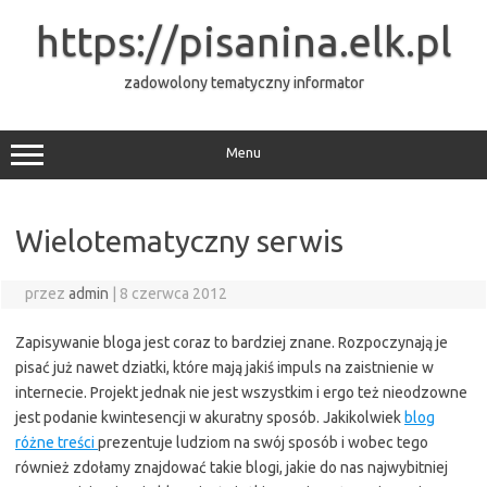
Przejdź
do
https://pisanina.elk.pl
treści
zadowolony tematyczny informator
Menu
Wielotematyczny serwis
przez
admin
|
8 czerwca 2012
Zapisywanie bloga jest coraz to bardziej znane. Rozpoczynają je
pisać już nawet dziatki, które mają jakiś impuls na zaistnienie w
internecie. Projekt jednak nie jest wszystkim i ergo też nieodzowne
jest podanie kwintesencji w akuratny sposób. Jakikolwiek
blog
różne treści
prezentuje ludziom na swój sposób i wobec tego
również zdołamy znajdować takie blogi, jakie do nas najwybitniej